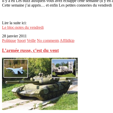
Il y a eu Les buzz auxquels vous avez échappé cette semaine (il y en a
Cette semaine j’ai appris… et enfin Les petites conneries du vendredi .
Lire la suite ici:
Le bloc-notes du vendredi
28 janvier 2011
Politique
Sport
Veille
No comments
Affildkip
L’armée russe, c’est du vent