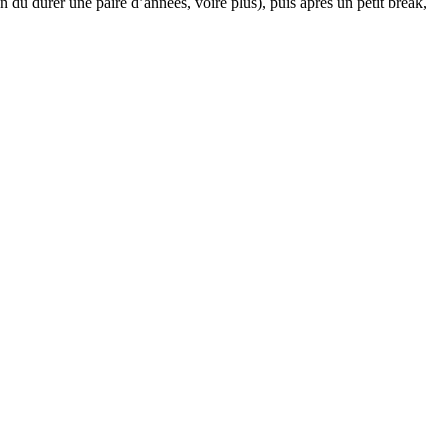
 dû durer une paire d’années, voire plus), puis après un petit break,