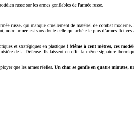
 quotidien russe sur les armes gonflables de l'armée russe.
rmée russe, qui manque cruellement de matériel de combat moderne. Mi
, notre armée est sans doute celle qui achète le plus d’armes fictive
tiques et stratégiques en plastique !
Même à cent mètres, ces modèle
nistère de la Défense. Ils laissent en effet la même signature thermique
éployer que les armes réelles.
Un char se gonfle en quatre minutes, u