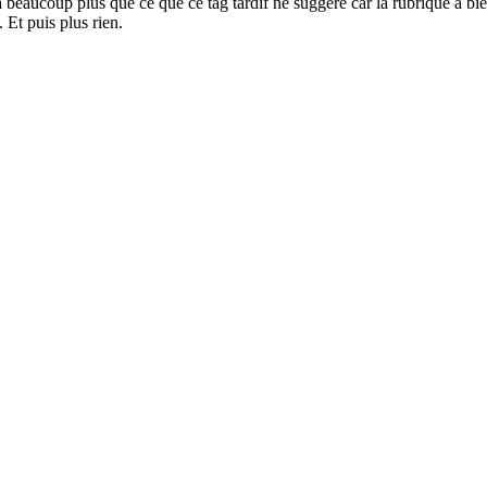
 beaucoup plus que ce que ce tag tardif ne suggère car la rubrique a bien
 Et puis plus rien.