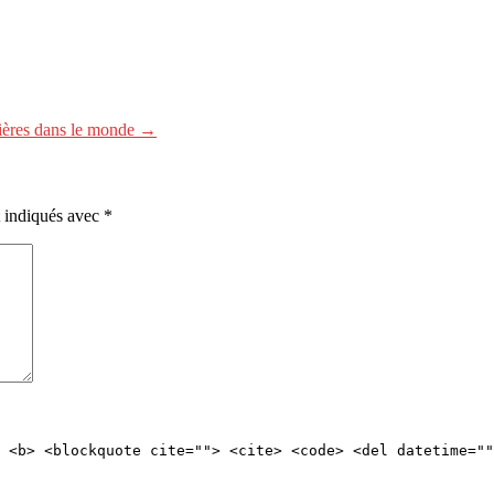
bières dans le monde →
t indiqués avec
*
 <b> <blockquote cite=""> <cite> <code> <del datetime=""