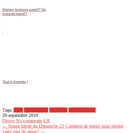
Disney, toujours pareil? On
m'aurait menti?
Tout à inventer !
Tags:
bière
classification
colleciton
organigramme
20 septembre 2010
Divers
No comments
Ulf
← Image Idiote du Dimanche 21
Combien de temps pour pirater
votre mot de passe? →