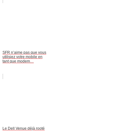
SFR n’aime pas que vous
utilisiez votre mobile en
tant que modem…
Le Dell Venue déjà rooté