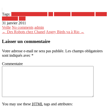
Tags:
alignnone-size-medium
api
google-api
retrouvez-nous
ses-diff
sur le web
web
31 janvier 2011
Veille
No comments
admin
← Des Robots chez Chanel
Angry Birds va à Rio →
Laisser un commentaire
Votre adresse e-mail ne sera pas publiée.
Les champs obligatoires
sont indiqués avec
*
Commentaire
You may use these
HTML
tags and attributes: