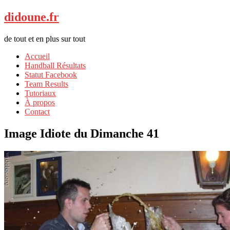
didoune.fr
de tout et en plus sur tout
Accueil
Handball Résultats
Statut Facebook
Team Results
Tutoriaux
À propos
Contact
Image Idiote du Dimanche 41