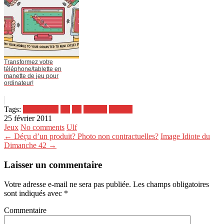
Transformez votre
téléphone/tablette en
manette de jeu pour
ordinateur!
Tags:
call of duty
fps
jeu
parodie
vrai vie
25 février 2011
Jeux
No comments
Ulf
← Déçu d’un produit? Photo non contractuelles?
Image Idiote du
Dimanche 42 →
Laisser un commentaire
Votre adresse e-mail ne sera pas publiée.
Les champs obligatoires
sont indiqués avec
*
Commentaire