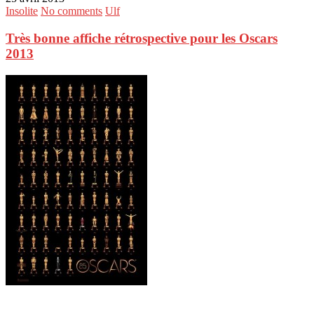
Insolite
No comments
Ulf
Très bonne affiche rétrospective pour les Oscars
2013