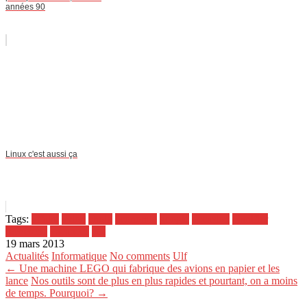
années 90
Linux c'est aussi ça
Tags:
affaire
avion
choix
économie
google
occasion
planifier
recherche
vacances
vol
19 mars 2013
Actualités
Informatique
No comments
Ulf
← Une machine LEGO qui fabrique des avions en papier et les
lance
Nos outils sont de plus en plus rapides et pourtant, on a moins
de temps. Pourquoi? →