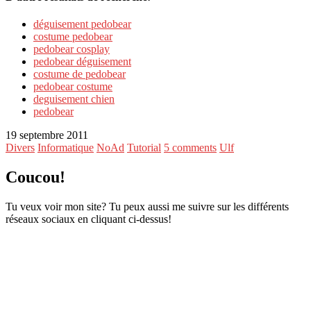
déguisement pedobear
costume pedobear
pedobear cosplay
pedobear déguisement
costume de pedobear
pedobear costume
deguisement chien
pedobear
19 septembre 2011
Divers
Informatique
NoAd
Tutorial
5 comments
Ulf
Coucou!
Tu veux voir mon site? Tu peux aussi me suivre sur les différents
réseaux sociaux en cliquant ci-dessus!