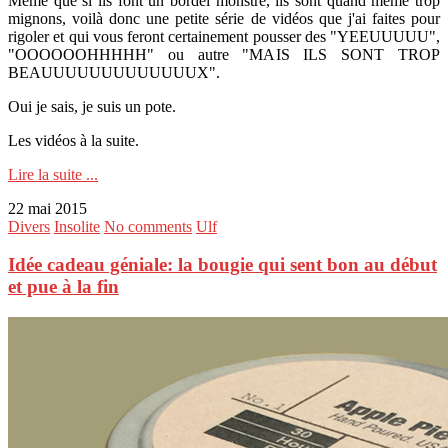
Même que si ils font un bordel monstre, ils sont quand même trop
mignons, voilà donc une petite série de vidéos que j'ai faites pour
rigoler et qui vous feront certainement pousser des "YEEUUUUU",
"OOOOOOHHHHH" ou autre "MAIS ILS SONT TROP
BEAUUUUUUUUUUUUUX".
Oui je sais, je suis un pote.
Les vidéos à la suite.
Lire la suite ...
22 mai 2015
Divers
Insolite
No comments
Ulf
Idée cadeau géniale: la bougie qui sent bon au début
et pue à la fin