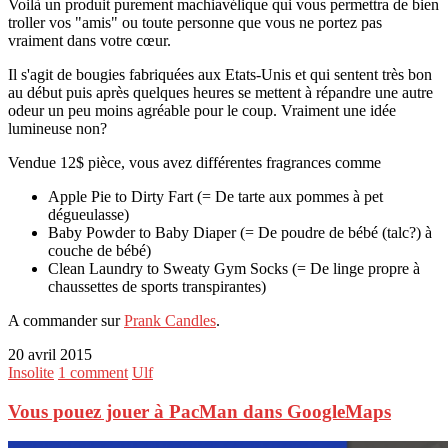
Voilà un produit purement machiavélique qui vous permettra de bien
troller vos "amis" ou toute personne que vous ne portez pas
vraiment dans votre cœur.
Il s'agit de bougies fabriquées aux Etats-Unis et qui sentent très bon
au début puis après quelques heures se mettent à répandre une autre
odeur un peu moins agréable pour le coup. Vraiment une idée
lumineuse non?
Vendue 12$ pièce, vous avez différentes fragrances comme
Apple Pie to Dirty Fart (= De tarte aux pommes à pet
dégueulasse)
Baby Powder to Baby Diaper (= De poudre de bébé (talc?) à
couche de bébé)
Clean Laundry to Sweaty Gym Socks (= De linge propre à
chaussettes de sports transpirantes)
A commander sur
Prank Candles
.
20 avril 2015
Insolite
1 comment
Ulf
Vous pouez jouer à PacMan dans GoogleMaps