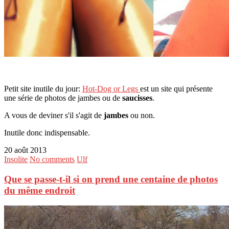
Petit site inutile du jour:
Hot-Dog or Legs
est un site qui présente
une série de photos de jambes ou de
saucisses
.
A vous de deviner s'il s'agit de
jambes
ou non.
Inutile donc indispensable.
20 août 2013
Insolite
No comments
Ulf
Que se passe-t-il si on prend une centaine de photos
du même endroit