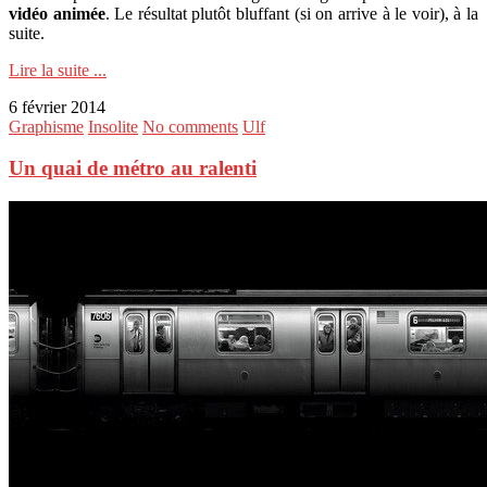
vidéo
animée
. Le résultat plutôt bluffant (si on arrive à le voir), à la
suite.
Lire la suite ...
6 février 2014
Graphisme
Insolite
No comments
Ulf
Un quai de métro au ralenti