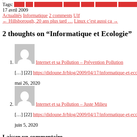
Tags:
apple
box
consommation
écologie
google
greenpeace
Informati
17 avril 2009
Actualités
Informatique
2 comments
Ulf
← Hillsborough, 20 ans plus tard …
Linux c’est aussi ça →
2 thoughts on “
Informatique et Ecologie
”
Internet et sa Pollution – Prévention Pollution
[…] [22]
https://didoune.fr/blog/2009/04/17/informatique-et-eco
mai 26, 2020
Internet et sa Pollution – Juste Milieu
[…] [22]
https://didoune.fr/blog/2009/04/17/informatique-et-eco
juin 5, 2020
Laisser un commentaire