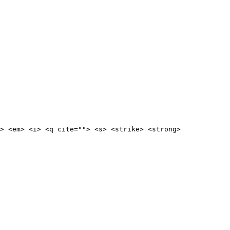
> <em> <i> <q cite=""> <s> <strike> <strong> 