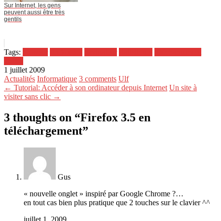
Sur Internet, les gens
peuvent aussi être très
gentils
Tags:
browser
firefox 3.5
navigateur
statistiques
téléchargement
visités
1 juillet 2009
Actualités
Informatique
3 comments
Ulf
← Tutorial: Accéder à son ordinateur depuis Internet
Un site à
visiter sans clic →
3 thoughts on “
Firefox 3.5 en
téléchargement
”
Gus
« nouvelle onglet » inspiré par Google Chrome ?…
en tout cas bien plus pratique que 2 touches sur le clavier ^^
juillet 1, 2009