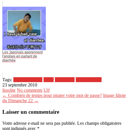
Les Japonais apprennent
l'anglais en parlant de
diarrhée
Tags:
connaitre son ip
dicter
groanmyip
voix sensuelle
23 septembre 2010
Insolite
No comments
Ulf
← Combien de temps pour pirater votre mot de passe?
Image Idiote
du Dimanche 22 →
Laisser un commentaire
Votre adresse e-mail ne sera pas publiée.
Les champs obligatoires
sont indiqués avec
*