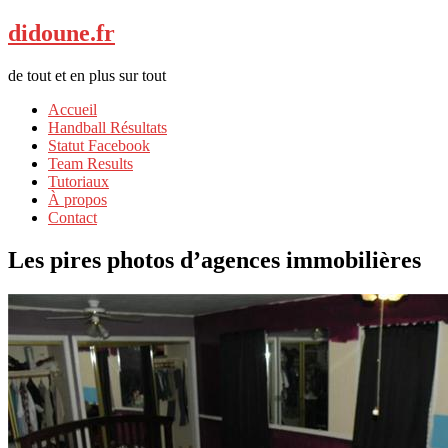
didoune.fr
de tout et en plus sur tout
Accueil
Handball Résultats
Statut Facebook
Team Results
Tutoriaux
À propos
Contact
Les pires photos d’agences immobilières