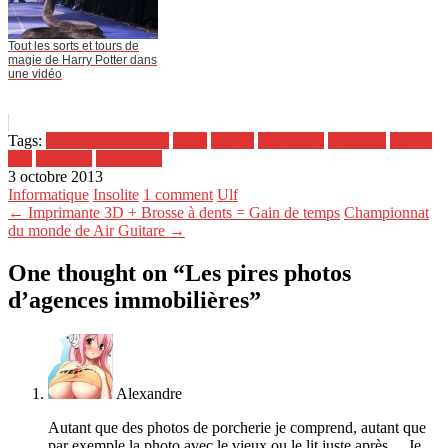
Tout les sorts et tours de
magie de Harry Potter dans
une vidéo
Tags:
agence immobilière
agent
best-of
décoration
logement
photos
pire
propriété
rangement
3 octobre 2013
Informatique
Insolite
1 comment
Ulf
← Imprimante 3D + Brosse à dents = Gain de temps
Championnat
du monde de Air Guitare →
One thought on “
Les pires photos
d’agences immobilières
”
Alexandre
Autant que des photos de porcherie je comprend, autant que
par exemple la photo avec le vieux ou le lit juste après… Je