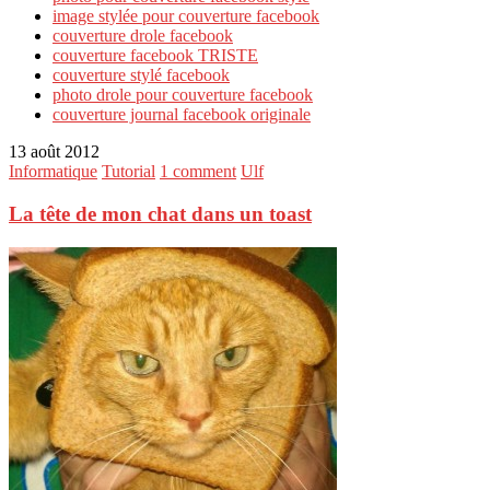
image stylée pour couverture facebook
couverture drole facebook
couverture facebook TRISTE
couverture stylé facebook
photo drole pour couverture facebook
couverture journal facebook originale
13 août 2012
Informatique
Tutorial
1 comment
Ulf
La tête de mon chat dans un toast