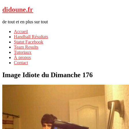
didoune.fr
de tout et en plus sur tout
Accueil
Handball Résultats
Statut Facebook
Team Results
Tutoriaux
À propos
Contact
Image Idiote du Dimanche 176