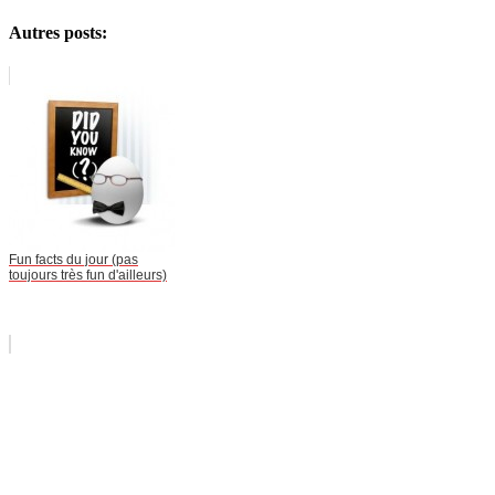
Autres posts:
Fun facts du jour (pas
toujours très fun d'ailleurs)