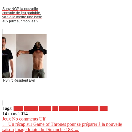
Sony NGP, la nouvelle
console de jeu portable,
va-t-elle mettre une baffe
aux jeux sur mobiles ?
T-Shirt Resident Evil
Tags:
2048
addictif
chiffre
jeu
multiple 2
navigateur
tuile
14 mars 2014
Jeux
No comments
Ulf
← Un récap sur Game of Thrones pour se préparer à la nouvelle
saison
Image Idiote du Dimanche 183 →