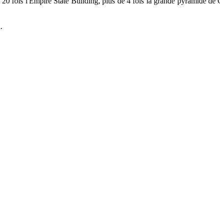
e 20 fois l'Empire State Building, plus de 4 fois la grande pyramide de G
.