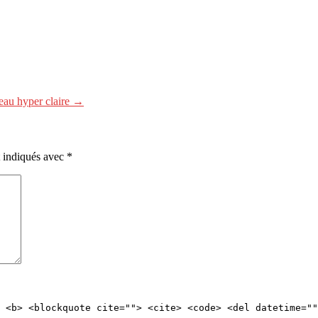
’eau hyper claire →
t indiqués avec
*
 <b> <blockquote cite=""> <cite> <code> <del datetime=""