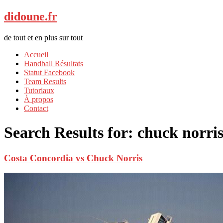
didoune.fr
de tout et en plus sur tout
Accueil
Handball Résultats
Statut Facebook
Team Results
Tutoriaux
À propos
Contact
Search Results for:
chuck norri
Costa Concordia vs Chuck Norris