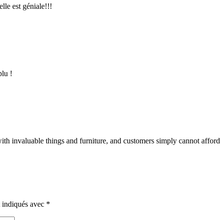
le est géniale!!!
plu !
with invaluable things and furniture, and customers simply cannot affor
t indiqués avec
*