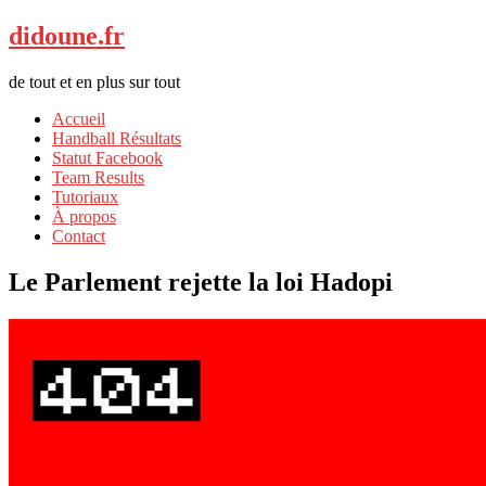
didoune.fr
de tout et en plus sur tout
Accueil
Handball Résultats
Statut Facebook
Team Results
Tutoriaux
À propos
Contact
Le Parlement rejette la loi Hadopi