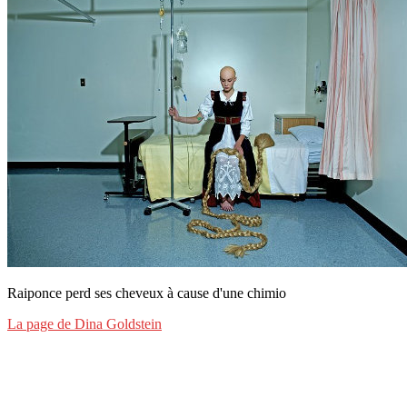
Raiponce perd ses cheveux à cause d'une chimio
La page de Dina Goldstein