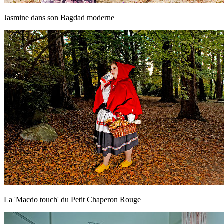
Jasmine dans son Bagdad moderne
La 'Macdo touch' du Petit Chaperon Rouge