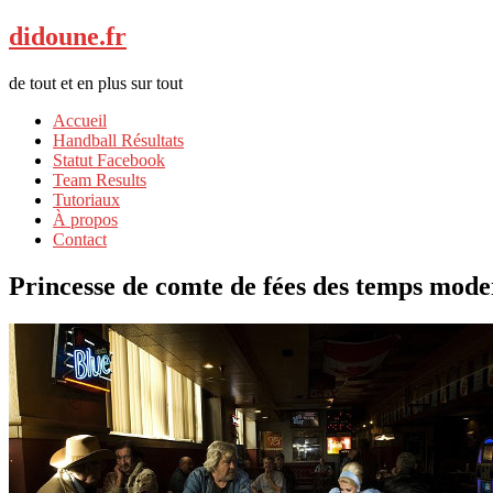
didoune.fr
de tout et en plus sur tout
Accueil
Handball Résultats
Statut Facebook
Team Results
Tutoriaux
À propos
Contact
Princesse de comte de fées des temps mode