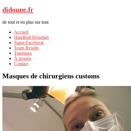
didoune.fr
de tout et en plus sur tout
Accueil
Handball Résultats
Statut Facebook
Team Results
Tutoriaux
À propos
Contact
Masques de chirurgiens customs