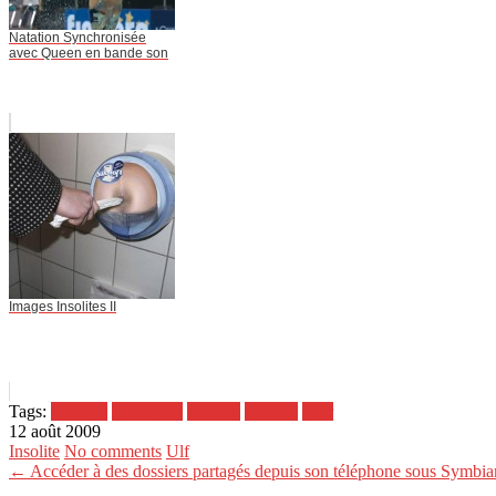
Natation Synchronisée
avec Queen en bande son
Images Insolites II
Tags:
Cartoon
chrirugien
dentiste
masque
peur
12 août 2009
Insolite
No comments
Ulf
← Accéder à des dossiers partagés depuis son téléphone sous Symbi