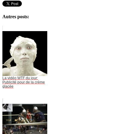
Autres posts:
La vidéo WTF du jour:
Publicité pour de la crème
glacée