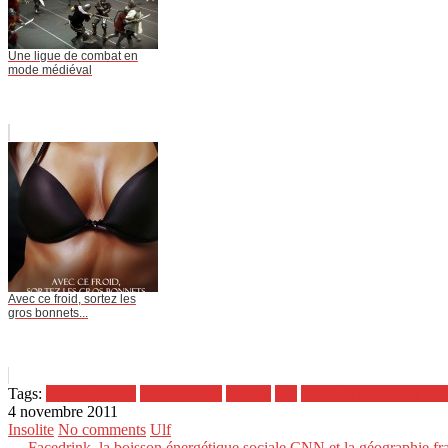
Une ligue de combat en
mode médiéval
Avec ce froid, sortez les
gros bonnets...
Tags:
afrique du sud
hippopotame
maison
nac
nouveaux animaux de 
4 novembre 2011
Insolite
No comments
Ulf
← Facedrink, la boisson énergétique sociale
CNN et la géographie fr