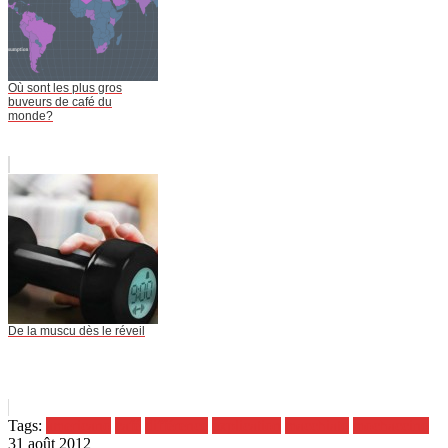
Où sont les plus gros
buveurs de café du
monde?
De la muscu dès le réveil
Tags:
americano
café
différence
explication
macchiato
mochaccino
31 août 2012