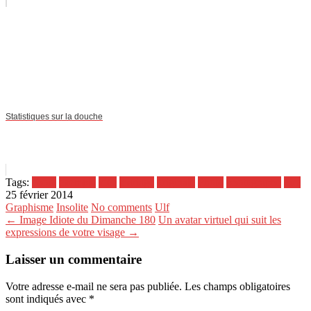
Statistiques sur la douche
Tags:
choix
exemple
idée
mariage
originale
Photo
photographe
pire
25 février 2014
Graphisme
Insolite
No comments
Ulf
← Image Idiote du Dimanche 180
Un avatar virtuel qui suit les
expressions de votre visage →
Laisser un commentaire
Votre adresse e-mail ne sera pas publiée.
Les champs obligatoires
sont indiqués avec
*