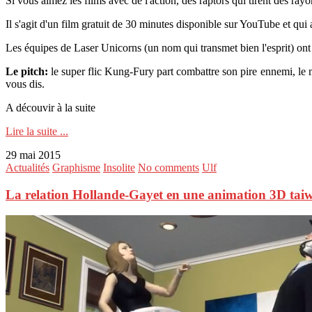
Si vous aimez les films avec de l'action, des raptors qui tirent des ray
Il s'agit d'un film gratuit de 30 minutes disponible sur YouTube et qui 
Les équipes de Laser Unicorns (un nom qui transmet bien l'esprit) ont 
Le pitch:
le super flic Kung-Fury part combattre son pire ennemi, le 
vous dis.
A découvir à la suite
Lire la suite ...
29 mai 2015
Actualités
Graphisme
Insolite
No comments
Ulf
La relation Hollande-Gayet en une animation 3D tai