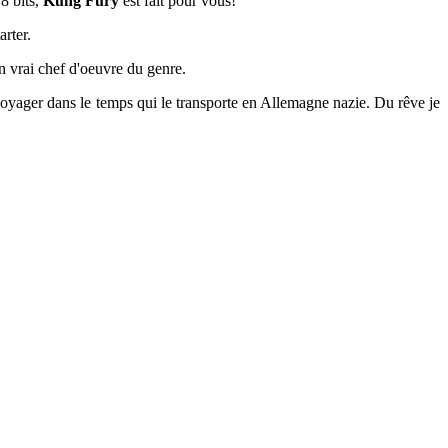
 8 bits,
Kung Fury
est fait pour vous!
arter.
n vrai chef d'oeuvre du genre.
voyager dans le temps qui le transporte en Allemagne nazie. Du rêve je