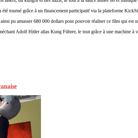
ons lasers, du kungfu et des nazis, le tout à la sauce année 80 et musique
a été tourné grâce à un financement participatif via la plateforme KickSt
ainsi pu amasser 680 000 dollars pour pouvoir réaliser ce film qui est u
méchant Adolf Hitler alias Kung Führer, le tout grâce à une machine à 
wanaise