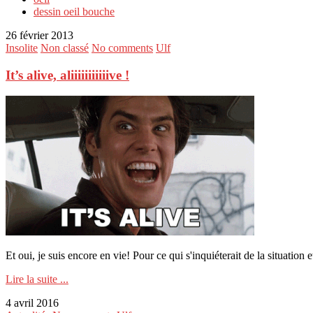
dessin oeil bouche
26 février 2013
Insolite
Non classé
No comments
Ulf
It’s alive, aliiiiiiiiiiive !
Et oui, je suis encore en vie! Pour ce qui s'inquiéterait de la situation 
Lire la suite ...
4 avril 2016