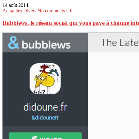
14 août 2014
Actualités
Divers
No comments
Ulf
Bubblews, le réseau social qui vous paye à chaque in