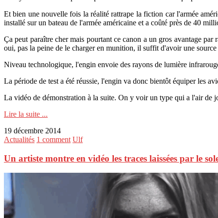
Et bien une nouvelle fois la réalité rattrape la fiction car l'armée 
installé sur un bateau de l'armée américaine et a coûté près de 40 milli
Ça peut paraître cher mais pourtant ce canon a un gros avantage par ra
oui, pas la peine de le charger en munition, il suffit d'avoir une source 
Niveau technologique, l'engin envoie des rayons de lumière infrarouge 
La période de test a été réussie, l'engin va donc bientôt équiper les av
La vidéo de démonstration à la suite. On y voir un type qui a l'air de 
Lire la suite ...
19 décembre 2014
Actualités
1 comment
Ulf
Un artiste montre en vidéo les traces laissées par le sol