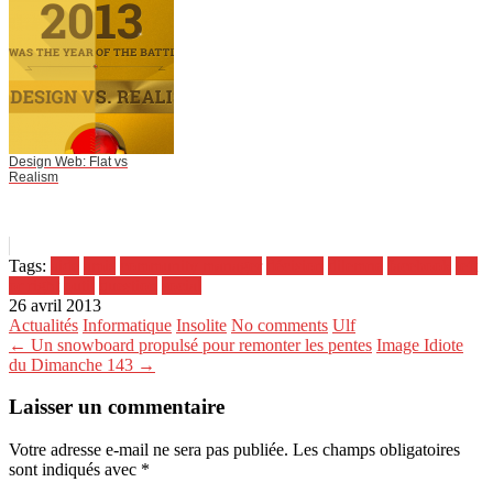
Design Web: Flat vs
Realism
Tags:
aide
amis
community manager
décision
dilemne
facebook
left
or right
outil
question
social
26 avril 2013
Actualités
Informatique
Insolite
No comments
Ulf
← Un snowboard propulsé pour remonter les pentes
Image Idiote
du Dimanche 143 →
Laisser un commentaire
Votre adresse e-mail ne sera pas publiée.
Les champs obligatoires
sont indiqués avec
*