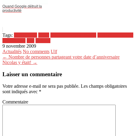
Quand Google détruit la
productivité
Tags:
anniversaire
berlin
coup de communication
destruction du mur
incohérence
mur
sarkozy
9 novembre 2009
Actualités
No comments
Ulf
← Nombre de personnes partageant votre date d’anniversaire
Nicolas y était! →
Laisser un commentaire
Votre adresse e-mail ne sera pas publiée.
Les champs obligatoires
sont indiqués avec
*
Commentaire