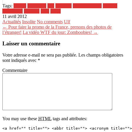
Tags:
blonde
campagne
clip
décalage
front de gauche
jean luc
mélenchon
musique
sexy
video
11 avril 2012
Actualités
Insolite
No comments
Ulf
← Pour faire la promo de la France, prenons des photos de
l’étranger!
La vidéo WTF du jour: Zomboobies! →
Laisser un commentaire
Votre adresse e-mail ne sera pas publiée.
Les champs obligatoires
sont indiqués avec
*
Commentaire
You may use these
HTML
tags and attributes:
<a href="" title=""> <abbr title=""> <acronym title="">